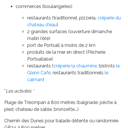
commerces (boulangeries)
restaurants (traditionnel, pizzeria,
crêperie du
chateau d'eau
)
2 grandes surfaces (ouverture dimanche
matin l'été)
port de Portsall à moins de 2 km
produits de la mer en direct (Pêcherie
Portsallaise)
restaurants (
crêperie la chaumine
, bistrots
le
Glenn Café
, restaurants traditionnels
le
caiman
)
*
Les activités *
Plage de Tréompan à 800 mètres (baignade, pêche à
pied, chateau de sable, bronzette...)
Chemin des Dunes pour balade détente ou randonnée
GR34 à 800 mètres