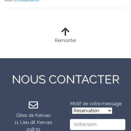
Remonter
NOUS CONTACTER
Motif de votre message
:
Gîtes de Kervao
11 Lieu dit Kervao
29830